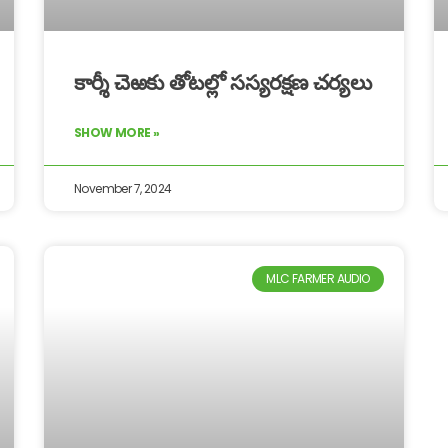
కార్శీ చెఱకు తోటల్లో సస్యరక్షణ చర్యలు
SHOW MORE »
November 7, 2024
MLC FARMER AUDIO