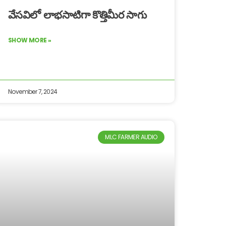
వేసవిలో లాభసాటిగా కొత్తిమీర సాగు
SHOW MORE »
November 7, 2024
MLC FARMER AUDIO