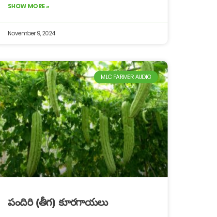
SHOW MORE »
November 9, 2024
MLC FARMER AUDIO
పందిరి (తీగ) కూరగాయలు