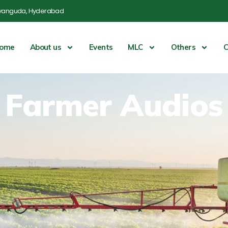
yanguda, Hyderabad
ome
About us
Events
MLC
Others
C
Farmer Audios