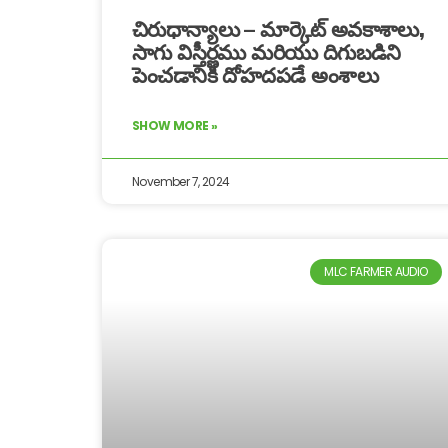
చిరుధాన్యాలు – మార్కెట్ అవకాశాలు,
సాగు విస్తీర్ణము మరియు దిగుబడిని
పెంచడానికి దోహదపడే అంశాలు
SHOW MORE »
November 7, 2024
MLC FARMER AUDIO