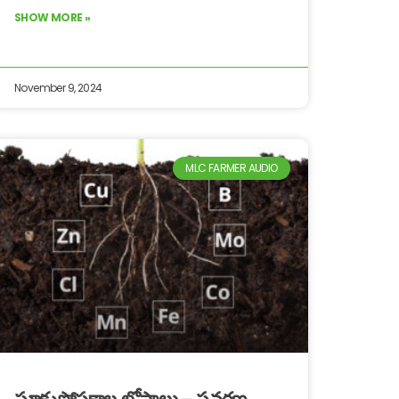
SHOW MORE »
November 9, 2024
MLC FARMER AUDIO
సూక్ష్మపోషకాల లోపాలు – సవరణ