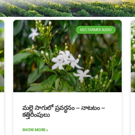
MLC FARMER AUDIO
మల్లె సాగులో ప్రవర్ధనం – నాటటం –
కత్తిరింపులు
SHOW MORE »