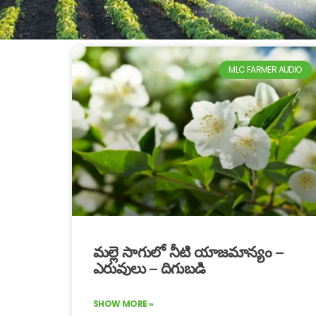
MLC FARMER AUDIO
మల్లె సాగులో నీటి యాజమాన్యం –
ఎరువులు – దిగుబడి
SHOW MORE »