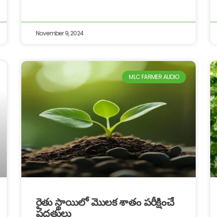
November 9, 2024
MLC FARMER AUDIO
రైతు స్థాయిలో మొలక శాతం పరీక్షించే
పద్ధతులు