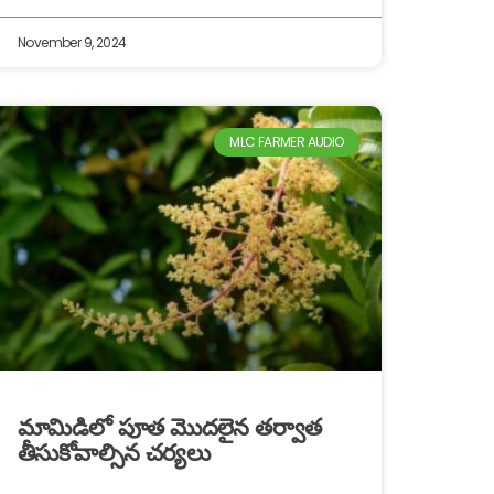
November 9, 2024
MLC FARMER AUDIO
మామిడిలో పూత మొదలైన తర్వాత
తీసుకోవాల్సిన చర్యలు