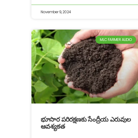
November 9, 2024
MLC FARMER AUDIO
భూసార పరిరక్షణకు సేంద్రీయ ఎరువుల
ఆవశ్యకత