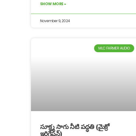
SHOW MORE »
November 9, 2024
MLC FARMER AUDIO
సూక్ష్మ సాగు నీటి పద్ధతి (మైక్రో
ఇరిగేషన్)