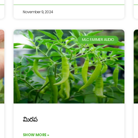
November 9, 2024
MLC FARMER AUDIO
మిరప
SHOW MORE »