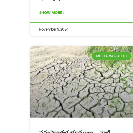
SHOW MORE »
November 9, 2024
MLC FARMER AUDIO
సమస్యాత్మక భూములు – వాటి