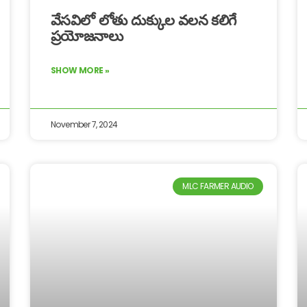
వేసవిలో లోతు దుక్కుల వలన కలిగే
ప్రయోజనాలు
SHOW MORE »
November 7, 2024
MLC FARMER AUDIO