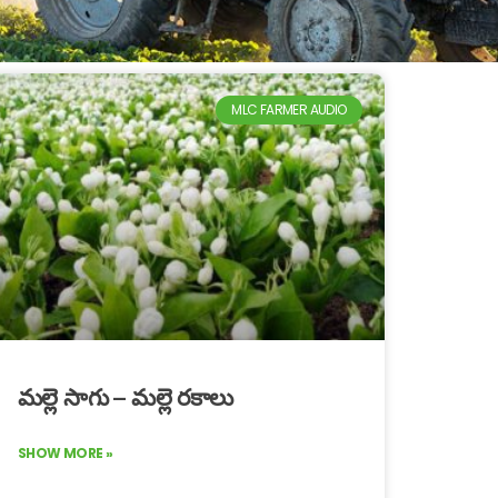
MLC FARMER AUDIO
మల్లె సాగు – మల్లె రకాలు
SHOW MORE »