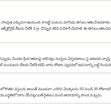
సాంద్రత ఎక్కువగా ఉంటుంది. కాబట్టి పంటను మాగుడు తెగులు ఆశించే అవకాశం ఎక్
్లోరైడ్ లీటరు నీటికి 3 గ్రా. చొప్పున కలిపి పిచికారీ చేయాలి. ఈ తెగులు ఆశించినప్పుడ
్పుడు, మొదట క్రింద ఆకులపై కాలినట్లు మచ్చలు ఏర్పడతాయి. పై ఆకులకు వ్యాప్తి
ెబ్ మందులను లీటరు నీటికి కలిపి వారం రోజుల వ్యవధిలో అవసరాన్ని బట్టి రెండుసార్ల
లో కొతకు వస్తుంది. అయితే ముందుగా ఎదిగిన మొక్కలను 30 నుండి 35 రోజులలో తొల
స్త్రీయ పద్ధతిలో సాగు చేసినట్లయితే రైతులు మంచి ఆదాయాన్ని పొంద వచ్చును.