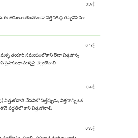
0:37
. ఈ తెగులు ఆశించకుండా విత్తనశుద్ధి తప్పనిసరిగా
0:43
తే మళ్ళ తయారీ సమయంలోకాని లేదా విత్తుకొన్న
ి పైపాటుగా మళ్ళపై చల్లుకోవాలి.
0:41
తుకోవాలి. వేసవిలో విత్తేప్పుడు, విత్తనాన్ని ఒక
 పద్ధతిలో కాని విత్తుకోవాలి.
0:35
ం పూడేటట్లు చల్లాలి. తరువాత మళ్ళణు వారం