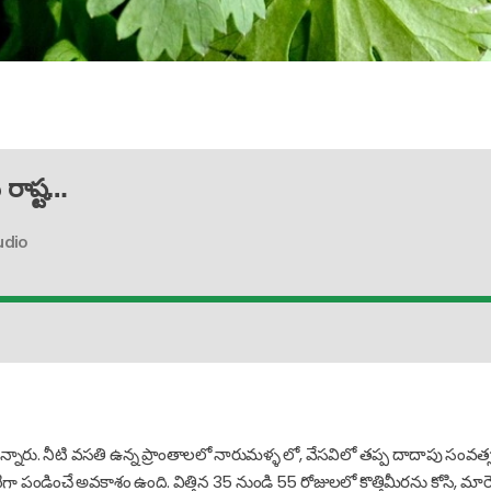
 రాష్ట…
udio
స్తున్నారు. నీటి వసతి ఉన్న ప్రాంతాలలో నారుమళ్ళ లో, వేసవిలో తప్ప దాదాపు సంవత
ిగా పండించే అవకాశం ఉంది. విత్తిన 35 నుండి 55 రోజులలో కొత్తిమీరను కోసి, మార్