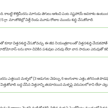
ంది. కాబట్టి కొత్తిమీరను మాగుడు తెగులు ఆశించి పంట నష్టపోయే అవకాశం ఉంటుంది
 2.5 గ్రా. మాంకోజెబ్లో విత్తే రెండు మూడు రోజుల ముందు శుద్ధి చేసుకోవాలి.
ో కూడా విత్తనశుద్ధి చేసుకోవచ్చు. ఈ జీవ నియంత్రకాలంతో విత్తనశుద్ధి చేయకపో
దా సూడోమోనాస్ లను బాగా చివికిన పశువుల ఎరువు లేదా వాన సాముల ఎరువుతో కలిప
ిమీరను ఎత్తయిన మళ్ళలో (3 అడుగుల వెడల్పు, 6 అంగుళాల ఎత్తు, తగినంత పొడవు) విత్
తుకోవాలి. బద్ద చేసిన విత్తనాన్ని తయారయిన మళ్ళపై వరుసలలో కాని లేదా చల్లుకొనే
ు 8 భాగాలు మెత్తని మట్టితో కలిపి విత్తిన మళ్ళపై సెంటీమీటు మందంలో విత్తన