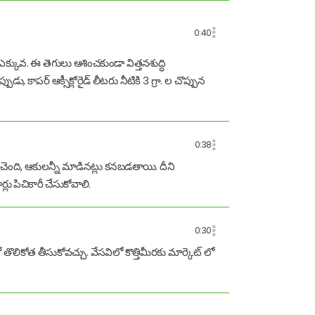
0:40
కువ. ఈ తెగులు ఆశించకుండా విత్తనశుద్ధి
ు, కాపర్ ఆక్సీక్లోరైడ్ లీటరు నీటికి 3 గ్రా. ల చొప్పున
0:38
 చెంది, ఆకులన్నీ మాడినట్లు కనబడతాయి. దీని
ు పిచికారీ చేసుకోవాలి.
0:30
ికోత తీసుకోవచ్చు. వేసవిలో కొత్తిమీరకు మార్కెట్ లో