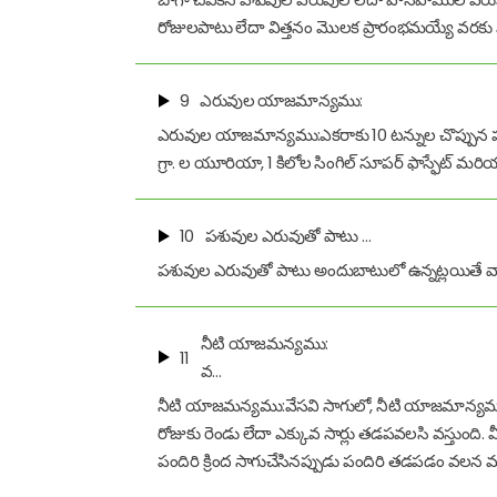
రోజులపాటు లేదా విత్తనం మొలక ప్రారంభమయ్యే వరకు వరి
9
ఎరువుల యాజమాన్యము:
ఎరువుల యాజమాన్యము:ఎకరాకు 10 టన్నుల చొప్పున పశ
గ్రా. ల యూరియా, 1 కిలోల సింగిల్ సూపర్ ఫాస్ఫేట్ మరి
10
పశువుల ఎరువుతో పాటు …
పశువుల ఎరువుతో పాటు అందుబాటులో ఉన్నట్లయితే వానపా
నీటి యాజమన్యము:
11
వ…
నీటి యాజమన్యము:వేసవి సాగులో, నీటి యాజమాన్యము మ
రోజుకు రెండు లేదా ఎక్కువ సార్లు తడపవలసి వస్తుంది
పందిరి క్రింద సాగుచేసినప్పుడు పందిరి తడపడం వలన