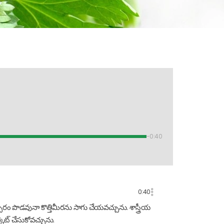
-0:40
0:40
్సరం పొడవునా కొత్తిమీరను సాగు చేయవచ్చును. శాస్త్రీయ
కెట్ చేసుకోవచ్చును.