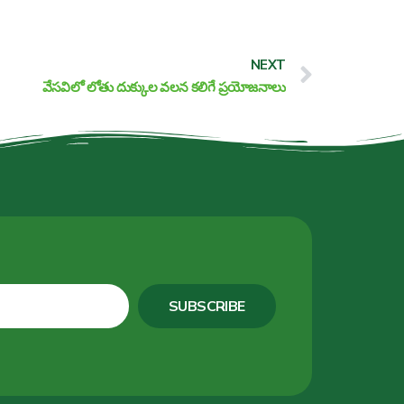
Next
NEXT
వేసవిలో లోతు దుక్కుల వలన కలిగే ప్రయోజనాలు
SUBSCRIBE