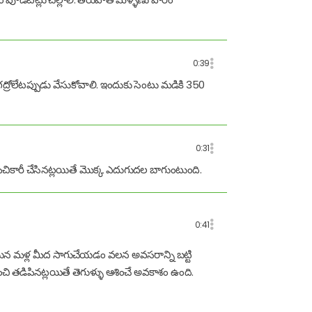
0:39
లేటప్పుడు వేసుకోవాలి. ఇందుకు సెంటు మడికి 350
0:31
ిచికారీ చేసినట్లయితే మొక్క ఎదుగుదల బాగుంటుంది.
0:41
యిన మళ్ల మీద సాగుచేయడం వలన అవసరాన్ని బట్టి
ి తడిపినట్లయితే తెగుళ్ళు ఆశించే అవకాశం ఉంది.