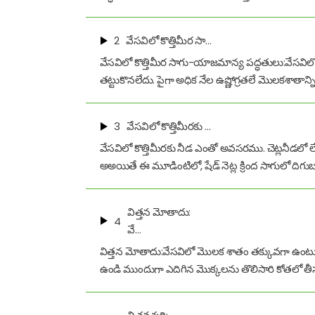
2
వేసవిలో కొత్తిమీర సా…
వేసవిలో కొత్తిమీర సాగు-యాజమాన్య పద్ధతులు:వేసవిలో
తట్టుకొనలేదు. పైగా అధిక నేల ఉష్ణోగ్రతలే మొలకశాతాన
3
వేసవిలో కొత్తిమీరకు …
వేసవిలో కొత్తిమీరకు నీడ ఎంతో అవసరము. చెట్లనీడలో లే
అఅయితే ఈ మూడింటిలో, షేడ్ నెట్ల క్రింద సాగులో ది
విత్తన మోతాదు:
4
వే…
విత్తన మోతాదు:వేసవిలో మొలక శాతం తక్కువగా ఉంటుం
ఉండి ముందుగా ఎదిగిన మొక్కలను తొలిసారి కోతలో తీ