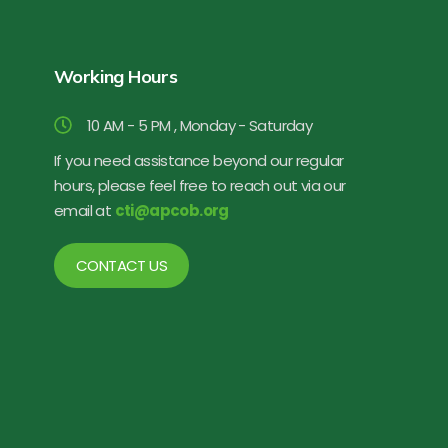
Working Hours
10 AM - 5 PM , Monday - Saturday
If you need assistance beyond our regular
hours, please feel free to reach out via our
email at
cti@apcob.org
CONTACT US