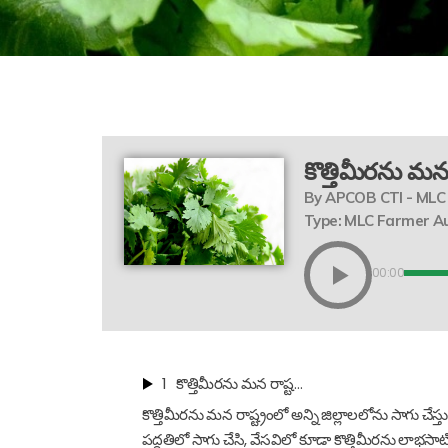
కొత్తిమీరను మన
By APCOB CTI - MLC
Type: MLC Farmer A
00:00
1
కొత్తిమీరను మన రాష్ట…
కొత్తిమీరను మన రాష్ట్రంలో అన్ని జిల్లాలలోను సాగు చే
పద్ధతిలో సాగు చేసి, వేసవిలో కూడా కొత్తిమీరను లాభసాట