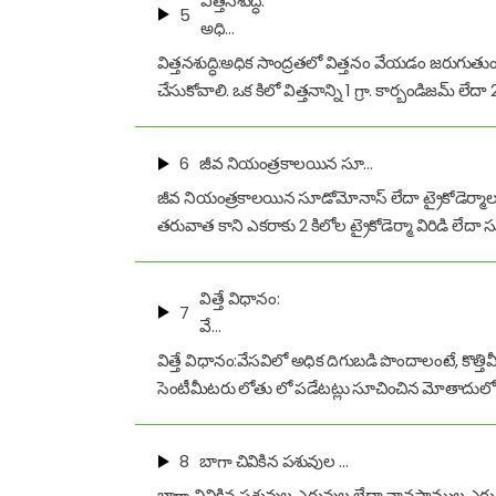
విత్తనశుద్ధి:
5
అధి…
విత్తనశుద్ధి:అధిక సాంద్రతలో విత్తనం వేయడం జరుగుతు
చేసుకోవాలి. ఒక కిలో విత్తనాన్ని 1 గ్రా. కార్బండిజమ్ లేదా
6
జీవ నియంత్రకాలయిన సూ…
జీవ నియంత్రకాలయిన సూడోమోనాస్ లేదా ట్రైకోడెర్మాలత
తరువాత కాని ఎకరాకు 2 కిలోల ట్రైకోడెర్మా విరిడి లే
విత్తే విధానం:
7
వే…
విత్తే విధానం:వేసవిలో అధిక దిగుబడి పొందాలంటే, కొత్త
సెంటీమీటరు లోతు లో పడేటట్లు సూచించిన మోతాదులో విత్
8
బాగా చివికిన పశువుల …
బాగా చివికిన పశువుల ఎరువుల లేదా వానపాముల ఎరువున