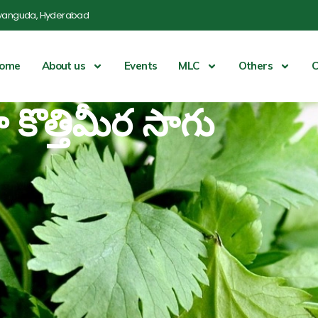
yanguda, Hyderabad
ome
About us
Events
MLC
Others
C
కొత్తిమీర సాగు