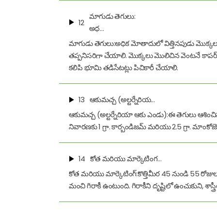
మాగుడు తెగులు:
12
అధ…
మాగుడు తెగులు:అధిక మోతాదులో విత్తినపుడు మొక్కల 
తప్పనిసరిగా చేయాలి. మొక్కలు మొలిచిన వెంటనే కాపర్ ఆక్సీక
కలిపి భూమి తడిసేటట్లు పిచికారీ చేయాలి.
13
ఆకుమచ్చ (అల్టర్నేరియ…
ఆకుమచ్చ (అల్టర్నేరియా ఆకు ఎండు):ఈ తెగులు ఆశించినప
నివారణకు 1 గ్రా. కార్బండిజమ్ మరియు 2.5 గ్రా. మాంకోజ
14
కోత మరియు మార్కెటింగ…
కోత మరియు మార్కెటింగ్:కొత్తిమీర 45 నుండి 55 రోజుల
మంచి గిరాకీ ఉంటుంది. గిరాకీని దృష్టిలో ఉంచుకుని, శా