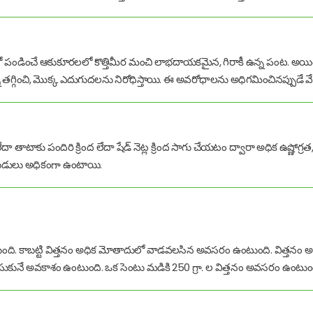
 పండించే ఆకుకూరలలో కొత్తిమీర మంచి లాభదాయకమైన, గిరాకీ ఉన్న పంట. అయితే వే
్ని తగ్గించి, మొక్క ఎదుగుదలను నిరోధిస్తాయి. ఈ అవరోధాలను అధిగమించినప్పుడే
దా తాటాకు పందిరి క్రింద లేదా షేడ్ నెట్ల క్రింద సాగు చేయటం ద్వారా అధిక ఉష్ణ
గుబడులు అధికంగా ఉంటాయి.
ది. కాబట్టి విత్తనం అధిక మోతాదులో వాడవలసిన అవసరం ఉంటుంది. విత్తనం అ
సుకునే అవకాశం ఉంటుంది. ఒక సెంటు మడికి 250 గ్రా. ల విత్తనం అవసరం ఉంటుం