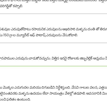
గడ్డితో కప్పాలి.
ువుల ఎరువుతోపాటు రసాయనిక ఎరువులను ఆఖరిసారి మళ్ళను దంతి తో తిరుగద్రో
యు 150 గ్రా.ల మ్యూరేట్ ఆఫ్ పొటాష్ ఎరువులను వేసుకోవాలి.
ముల ఎరువును వాడుకోవచ్చును. విత్తిన ఇరవై రోజులకు జిబ్బరెల్లిక్ ఆమ్లము ప
ొక్కల ఎదుగుదల మరియు దిగుబడిని నిర్ధేశిస్తుంది. వేసవి గాలుల వలన, ఎత్త
. వీలైనంతవరకు మళ్ళను ఉదయం లేదా సాయంత్రం వేళల్లో తడపాలి. అవసరానికి మించ
 మంచి ఫలితం ఉంటుంది.