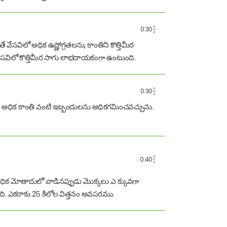
0:30
సవిలో అధిక ఉష్ణోగ్రతలను, కాంతిని కొత్తిమీర
 వేసవిలో కొత్తిమీర సాగు లాభదాయకంగా ఉంటుంది.
0:30
ోగ్రత, అధిక కాంతి వంటి ఇబ్బందులను అధికగమించవచ్చును.
0:40
ధిక మోతాదులో వాడినప్పుడు మొక్కలు ఎ క్కువగా
ది. ఎకరాకు 25 కిలోల విత్తనం అవసరము.