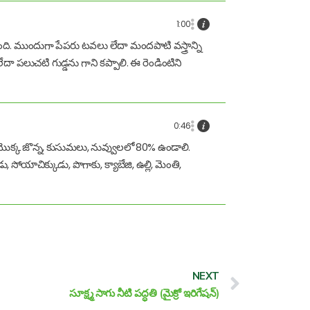
1:00
టుంది. ముందుగా పేపరు టవలు లేదా మందపాటి వస్త్రాన్ని
దా పలుచటి గుడ్డను గాని కప్పాలి. ఈ రెండింటిని
0:46
మొక్క జొన్న, కుసుమలు, నువ్వులలో 80% ఉండాలి.
సోయాచిక్కుడు, పొగాకు, క్యాబేజి, ఉల్లి, మెంతి,
Next
NEXT
సూక్ష్మ సాగు నీటి పద్ధతి (మైక్రో ఇరిగేషన్)