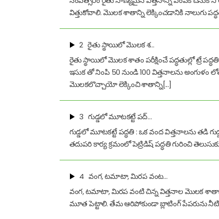
సంవత్సరం రైతు నాణ్యమైన విత్తనాన్ని ఎంపిక చేసుకొన
విత్తుకోవాలి. మొలక శాతాన్ని లెక్కించడానికి నాలుగు ప
2
రైతు స్థాయిలో మొలక శ…
రైతు స్థాయిలో మొలక శాతం పరీక్షించే పద్ధతుల్లో ట్రే పద్ధత
ఇసుక తో నింపి 50 నుండి 100 విత్తనాలను అంగుళం లోతు
మొలకలొచ్చాయో లెక్కించి శాతాన్ని[...]
3
గుడ్డలో మూటకట్టే పద్…
గుడ్డలో మూటకట్టే పద్ధతి : ఒక వంద విత్తనాలను తడి 
తదుపరి కార్య క్రమంలో పెట్రిడిష్ పద్ధతి గురించి తెలుసు
4
వంగ, టమాటా, మిరప వంట…
వంగ, టమాటా, మిరప వంటి చిన్న విత్తనాల మొలక శాతాన్ని ప
మూత పెట్టాలి. తేమ ఆరిపోకుండా బ్లాటింగ్ పేపరును నీ