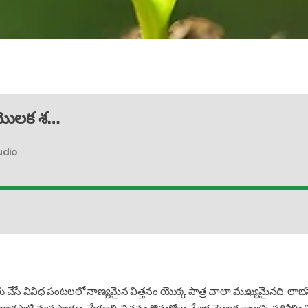
 మొలక శ…
udio
ాగు చేసే వివిధ పంటలలో నాణ్యమైన విత్తనం యొక్క పాత్ర చాలా ముఖ్యమైనది. లాభసా