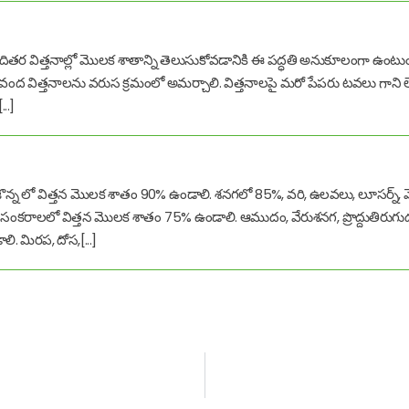
 జొన్న తదితర విత్తనాల్లో మొలక శాతాన్ని తెలుసుకోవడానికి ఈ పద్ధతి అనుకూలంగా ఉం
రచి వంద విత్తనాలను వరుస క్రమంలో అమర్చాలి. విత్తనాలపై మరో పేపరు టవలు గాని లే
..]
కజొన్న లో విత్తన మొలక శాతం 90% ఉండాలి. శనగలో 85%, వరి, ఉలవలు, లూసర్న్, 
్తి సంకరాలలో విత్తన మొలక శాతం 75% ఉండాలి. ఆముదం, వేరుశనగ, ప్రొద్దుతిరుగుడు, 
లి. మిరప, దోస,[...]