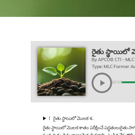
రైతు స్థాయిలో
By APCOB CTI - MLC
Type: MLC Farmer A
00:00
1
రైతు స్థాయిలో మొలక శ…
రైతు స్థాయిలో మొలక శాతం పరీక్షించే పద్ధతులురైతు స