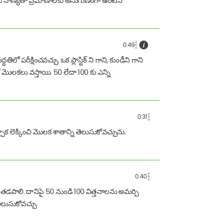
ించి నాణ్యతా ప్రమాణాలకు అనుగుణంగా ఉంటేనే
0:49
లో పరీక్షించవచ్చు. ఒక ప్లాస్టిక్ ని గాని, కుండీని గాని
 మొలకలు వస్తాయి. 50 లేదా 100 కు ఎన్ని
0:31
 లెక్కించి మొలక శాతాన్ని తెలుసుకోవచ్చును.
0:40
ితో తడపాలి. దానిపై 50 నుండి 100 విత్తనాలను అమర్చి
ెలుసుకోవచ్చు.