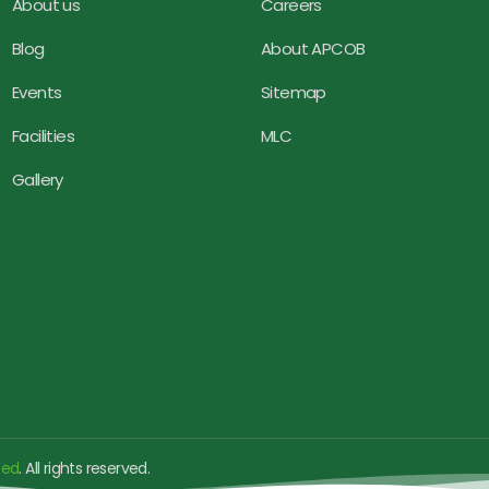
About us
Careers
Blog
About APCOB
Events
Sitemap
Facilities
MLC
Gallery
ted
. All rights reserved.