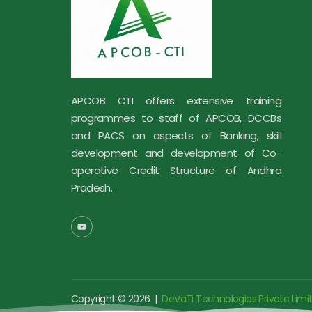
APCOB CTI offers extensive training
programmes to staff of APCOB, DCCBs
and PACS on aspects of Banking, skill
development and development of Co-
operative Credit Structure of Andhra
Pradesh.
Y
o
u
t
u
b
e
Copyright © 2026 |
DeVaTi Technologies Private Limi