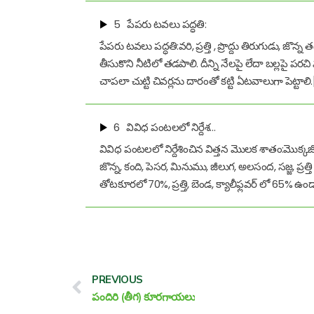
5
పేపరు టవలు పద్ధతి:
పేపరు టవలు పద్ధతి:వరి, ప్రత్తి , ప్రొద్దు తిరుగుడు,
తీసుకొని నీటిలో తడపాలి. దీన్ని నేలపై లేదా బల్లపై ప
చాపలా చుట్టి చివర్లను దారంతో కట్టి ఏటవాలుగా పెట్టాలి.[.
6
వివిధ పంటలలో నిర్దేశ…
వివిధ పంటలలో నిర్దేశించిన విత్తన మొలక శాతం:మొక్
జొన్న, కంది, పెసర, మినుము, జీలుగ, అలసంద, సజ్జ, ప్రత
తోటకూరలో 70%, ప్రత్తి, బెండ, క్యాలీఫ్లవర్ లో 65% ఉండా
Prev
PREVIOUS
పందిరి (తీగ) కూరగాయలు