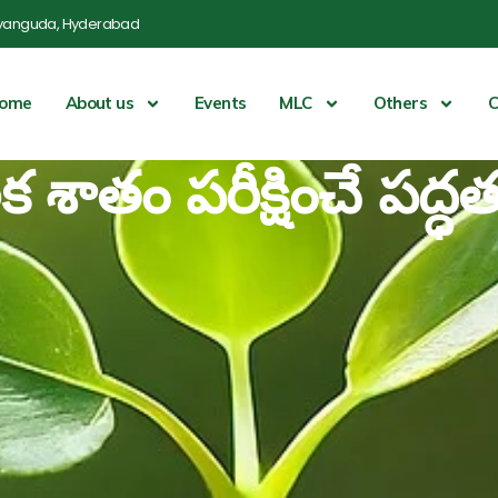
yanguda, Hyderabad
ome
About us
Events
MLC
Others
C
 శాతం పరీక్షించే పద్ధ