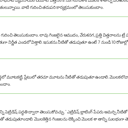
ి లాభసాటి వ్యవసాయం చేయాలి. విత్తనం కొనుగోలు చేశాక మొలక శాతాన్ని పరిశీల
ద్ధతులున్నాయి. వాటి గురించి తదుపరి కార్యక్రమంలో తెలుసుకుందాం.
ి గురించి తెలుసుకుందాం. లావు గింజలైన ఆముదం, వేరుశనగ, ప్రత్తి విత్తనాలను ట్రే పద్ధతి
గా నిర్ణీత ఎండలో విత్తాలి. ఇసుకను నీటితో తడుపుతూ ఉంటే 7 నుండి 10 రోజుల్లో
గుడ్డలో మూటకట్టి, ప్లేటులో తరచూ మూటను నీటితో తడుపుతూ ఉండాలి. మొలకలొచ్చాక
కుందాం.
ెట్రిడిష్ పద్ధతి ద్వారా తెలుసుకోవచ్చు. ' ఎట్రిడిష్ బ్లాటింగ్ పేపరు అమర్చి నీట
టితో తడుపుతూండాలి. మొలకెత్తిన గింజలను లెక్కించి మొలక శా తాన్ని సులభంగా త