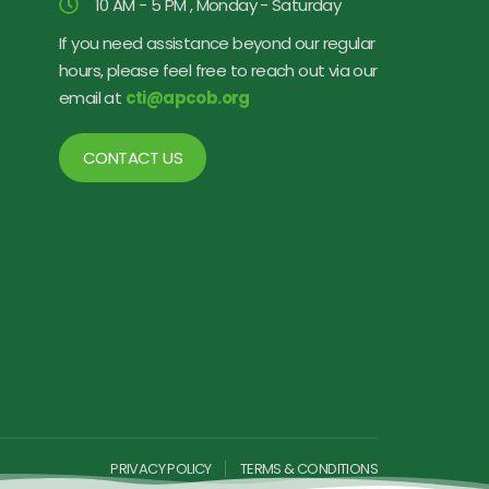
10 AM - 5 PM , Monday - Saturday
If you need assistance beyond our regular
hours, please feel free to reach out via our
email at
cti@apcob.org
CONTACT US
PRIVACY POLICY
TERMS & CONDITIONS