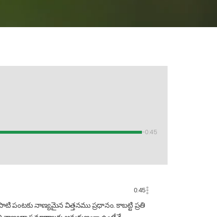
-0:45
0:45
టి పంటకు నాణ్యమైన విత్తనము ప్రధానం. కాబట్టి ప్రతి