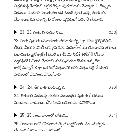
విత్తనశుద్ధి చేయాలి. అల్లిక రెక్కల పురుగులను మొక్కకు 2 చొప్పున
విడుదల చేయాలి. పెరుగుదల దశ నుండి పూత వచ్చే వరకు 5%
వేపగింజల కషాయాన్ని 15 రోజుల వ్యవధిలో పిచికారీ చేయాలి.
23
23. పెంకు పురుగల నివ…
0:33
23. పెంకు పురుగల నివారణకు ధయోడికార్బ్ 1 గ్రా. లేదా క్లోరిపైరిఫాస్
లీటరు నీటికి 2 మి.లీ చొప్పున కలిపి పిచికారీ చేయాలి. బూడిద తెగులు
నివారణకు డైనోక్యాప్ 1 మి.లీ ఒక లీటరు నీటికి కలిపి 10 రోజుల
వ్యవధిలో పిచికారీ చేయాలి. నులిపురుగుల బెడద ఉన్నచోట
కార్బోసల్ఫాన్ 3 గ్రా. ఒక కిలో విత్తనానికి కలిపి విత్తనశుద్ధి చేయాలి.
పాదులలో వేపపిండి వేసుకోవాలి.
24
24. తీగజాతి పంటలపై గ…
0:26
24. తీగజాతి పంటలపై గంధకం సంబంధిత పురుగు / తెగులు
మందులు వాడరాదు. దీని వలన ఆకులు మాడిపోతాయి.
25
25. ఎండాకాలంలో లోతుగ…
0:24
25. ఎండాకాలంలో లోతుగా దుక్కి దున్నుకోవాలి. పంటమార్పిడి
చేయాలి (జొన్న, మొక్కజొన్నతో)