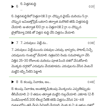
6. విత్తనశుద్ధి:
6
0:31
…
6. విత్తనశుద్ధి:కిలో విత్తనానికి 3 గ్రా. చొప్పున ధైరమ్ మరియు 5 గ్రా.
చొప్పున ఇమిడాక్లోప్రిడ్ ఒకదాని తర్వాత మరొకటి కలిపి విత్తనశుద్ధి
చేయాలి. ఆ తర్వాత 100 గ్రా. ల విత్తనానికి 2 గ్రా. ల చొప్పున
ట్రైకోడెర్యా విరిడి తో విత్తన శుద్ధి చేసి విత్తనం వేయాలి.
7
7. ఎరువులు: విత్తే మ…
0:38
7. ఎరువులు: విత్తే ముందు పశువుల ఎరువు, భాస్వరం, పొటాష్ నిచ్చే
ఎరువులను గుంటల్లో వేయాలి. నత్రజనిని రెండు సమపాళ్ళుగా చేసి
విత్తిన 25-30 రోజులకు మరియు పూత పిందె దశలో వేసుకోవాలి.
మొక్కకు దగ్గరలో ఎరువును వేయకూడదు. ఎరువులను వేసిన వెంటనే
మట్టిని కప్పి నీటిని పెట్టాలి.
8
8. కలుపు, నివారణ, అం…
0:48
8. కలుపు, నివారణ, అంతరకృషి:కలుపు మొక్కలను ఎప్పటికప్పుడు
తీసివేయాలి. 2-3 తడుల తర్వాత మట్టిని గుల్లచేయాలి. ఎకరాకు 1.2 లీ
పెండిమిథాలిన్ 200 లీటర్ల నీటికి కలిపి విత్తనం వేసిన 24-48
గంటలలోపు తడి నేలపై పిచికారీ చేయాలి. మొక్కకు 2-4 ఆకుల దశలో