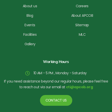
About us
Careers
Blog
About APCOB
Events
Sitemap
Facilities
MLC
Gallery
Working Hours
10 AM - 5 PM , Monday - Saturday
If you need assistance beyond our regular hours, please feel free
to reach out via our email at
cti@apcob.org
CONTACT US