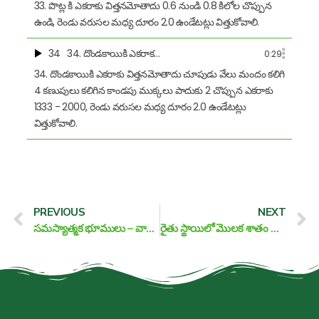
33. పొట్ల కి ఎకరాకు విత్తనమోతాదు 0.6 నుండి 0.8 కిలోల చొప్పున
ఉండి, రెండు వరుసల మధ్య దూరం 2.0 ఉండేటట్లు విత్తుకోవాలి.
34
34. దొండకాయికి ఎకరాక…
0:29
34. దొండకాయికి ఎకరాకు విత్తనమోతాదు చూపుడు వేలు మందం కలిగి
4 కణుపులు కలిగిన కాండపు ముక్కలు పాదుకు 2 చొప్పున ఎకరాకు
1333 - 2000, రెండు వరుసల మధ్య దూరం 2.0 ఉండేటట్లు
విత్తుకోవాలి.
Prev
N
PREVIOUS
NEXT
సమస్యాత్మక భూములు – వాటి యాజమాన్యం
రైతు స్థాయిలో మొలక శాతం పరీక్షించే పద్ధతులు