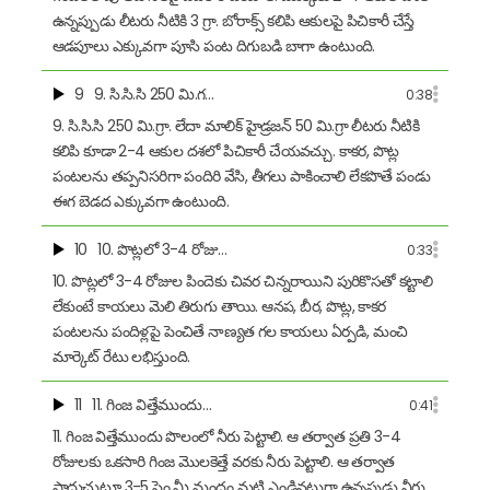
ఉన్నప్పుడు లీటరు నీటికి 3 గ్రా. బోరాక్స్ కలిపి ఆకులపై పిచికారీ చేస్తే
ఆడపూలు ఎక్కువగా పూసి పంట దిగుబడి బాగా ఉంటుంది.
9
9. సి.సి.సి 250 మి.గ…
0:38
9. సి.సి.సి 250 మి.గ్రా. లేదా మాలిక్ హైడ్రజన్ 50 మి.గ్రా లీటరు నీటికి
కలిపి కూడా 2-4 ఆకుల దశలో పిచికారీ చేయవచ్చు. కాకర, పొట్ల
పంటలను తప్పనిసరిగా పందిరి వేసి, తీగలు పాకించాలి లేకపొతే పండు
ఈగ బెడద ఎక్కువగా ఉంటుంది.
10
10. పొట్లలో 3-4 రోజు…
0:33
10. పొట్లలో 3-4 రోజుల పిందెకు చివర చిన్నరాయిని పురికొసతో కట్టాలి
లేకుంటే కాయలు మెలి తిరుగు తాయి. ఆనప, బీర, పొట్ల, కాకర
పంటలను పందిళ్లపై పెంచితే నాణ్యత గల కాయలు ఏర్పడి, మంచి
మార్కెట్ రేటు లభిస్తుంది.
11
11. గింజ విత్తేముందు…
0:41
11. గింజ విత్తేముందు పొలంలో నీరు పెట్టాలి. ఆ తర్వాత ప్రతి 3-4
రోజులకు ఒకసారి గింజ మొలకెత్తే వరకు నీరు పెట్టాలి. ఆ తర్వాత
పాదుచుట్టూ 3-5 సెం.మీ మందం మట్టి ఎండినట్లుగా ఉన్నపుడు నీరు