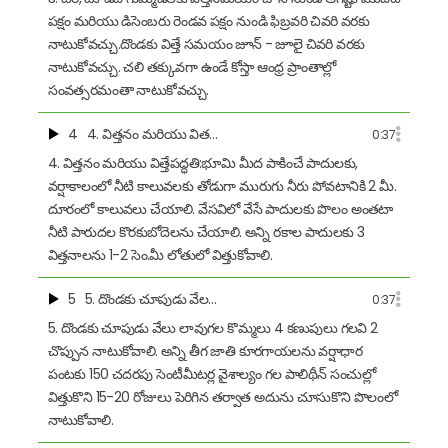
పక్షం మరియు డిసెంబరు రెండవ పక్షం నుండి ఫిబ్రవరి చివరి వరకు
నాటుకోవచ్చు.దొండకు విత్తే సమయం జూన్ - జూలై చివరి వరకు
నాటుకోవచ్చు. చలి తక్కువగా ఉండే కోస్తా ఆంధ్ర ప్రాంతాల్లో
సంవత్సరమంతా నాటుకోవచ్చు.
4
4. విత్తనం మరియు విత…
0:37
4. విత్తనం మరియు విత్తేపద్ధతి:భూమి మీద పాకించే పాదులకు,
వర్షాకాలంలో నీటి కాలువలకు తోడుగా మురుగు నీరు పోవటానికి 2 మీ.
దూరంలో కాలువలు చేయాలి. వేసవిలో వేసే పాదులకు పొలం అంతటా
నీటి పారుదల కొరకుబోదెలను చేయాలి. అన్ని రకాల పాదులకు 3
విత్తనాలను 1-2 సెం.మీ లోతులో విత్తుకోవాలి.
5
5. దొండకు చూపుడు వేల…
0:37
5. దొండకు చూపుడు వేలు లావుగల కొమ్మలు 4 కణుపులు గలవి 2
చొప్పున నాటుకోవాలి. అన్ని తీగ జాతి కూరగాయలను వర్షాధార
పంటకు 150 చదరపు సెంటీమీటర్ల వైశాల్యం గల పాలిథీన్ సంచుల్లో
విత్తుకొని 15-20 రోజులు పెరిగిన తర్వాత అదును చూసుకొని పొలంలో
నాటుకోవాలి.