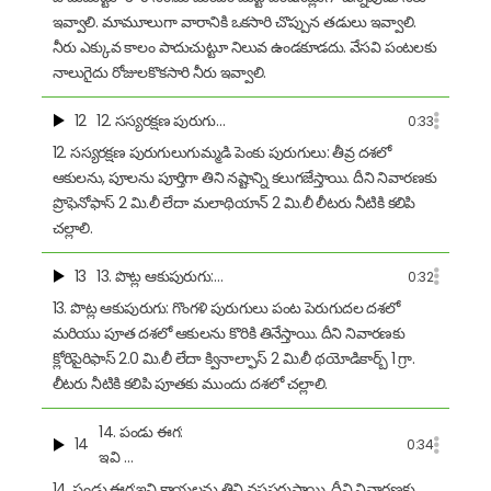
ఇవ్వాలి. మామూలుగా వారానికి ఒకసారి చొప్పున తడులు ఇవ్వాలి.
నీరు ఎక్కువ కాలం పాదుచుట్టూ నిలువ ఉండకూడదు. వేసవి పంటలకు
నాలుగైదు రోజులకొకసారి నీరు ఇవ్వాలి.
12
12. సస్యరక్షణ పురుగు…
0:33
12. సస్యరక్షణ పురుగులుగుమ్మడి పెంకు పురుగులు: తీవ్ర దశలో
ఆకులను, పూలను పూర్తిగా తిని నష్టాన్ని కలుగజేస్తాయి. దీని నివారణకు
ప్రొఫెనోఫాస్ 2 మి.లీ లేదా మలాథియాన్ 2 మి.లీ లీటరు నీటికి కలిపి
చల్లాలి.
13
13. పొట్ల ఆకుపురుగు:…
0:32
13. పొట్ల ఆకుపురుగు: గొంగళి పురుగులు పంట పెరుగుదల దశలో
మరియు పూత దశలో ఆకులను కొరికి తినేస్తాయి. దీని నివారణకు
క్లోరిపైరిఫాస్ 2.0 మి.లీ లేదా క్వినాల్ఫాస్ 2 మి.లీ థయోడికార్బ్ 1 గ్రా.
లీటరు నీటికి కలిపి పూతకు ముందు దశలో చల్లాలి.
14. పండు ఈగ:
14
0:34
ఇవి …
14. పండు ఈగ:ఇవి కాయలను తిని నష్టపరుస్తాయి. దీని నివారణకు