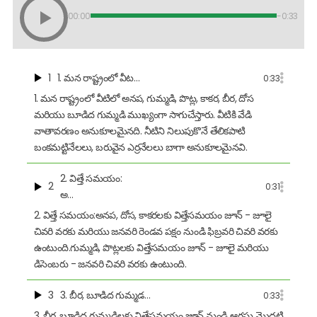
00:00
-0:33
1
1. మన రాష్ట్రంలో వీట…
0:33
1. మన రాష్ట్రంలో వీటిలో అనప, గుమ్మడి, పొట్ల, కాకర, బీర, దోస
మరియు బూడిద గుమ్మడి ముఖ్యంగా సాగుచేస్తారు. వీటికి వేడి
వాతావరణం అనుకూలమైనది. నీటిని నిలుపుకొనే తేలికపాటి
బంకమట్టినేలలు, బరువైన ఎర్రనేలలు బాగా అనుకూలమైనవి.
2. విత్తే సమయం:
2
0:31
అ…
2. విత్తే సమయం:అనప, దోస, కాకరలకు విత్తేసమయం జూన్ - జూలై
చివరి వరకు మరియు జనవరి రెండవ పక్షం నుండి ఫిబ్రవరి చివరి వరకు
ఉంటుంది.గుమ్మడి, పొట్లలకు విత్తేసమయం జూన్ - జూలై మరియు
డిసెంబరు - జనవరి చివరి వరకు ఉంటుంది.
3
3. బీర, బూడిద గుమ్మడ…
0:33
3. బీర, బూడిద గుమ్మడిలకు విత్తేసమయం జూన్ నుండి ఆగష్టు మొదటి