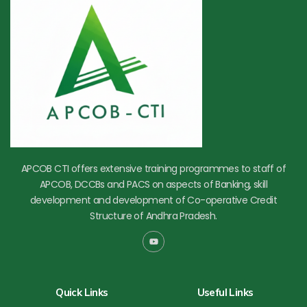
APCOB CTI offers extensive training programmes to staff of
APCOB, DCCBs and PACS on aspects of Banking, skill
development and development of Co-operative Credit
Structure of Andhra Pradesh.
Y
o
u
t
u
b
Quick Links
Useful Links
e