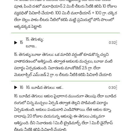
పూత, పిందె దశలో మలాథియాన్ 2 మి.లీ లీటరు నీటికి కలిపి 10 రోజుల
వ్యవధితో పిచికారీ చేయాలి. 100 మి.లీ మలాథీయాన్ + 100 గ్రా. చక్కెర
లేదా బెల్లం పాకం లీటరు నీటిలో కలిపి మట్టి ప్రమిదుల్లో పోసి పొలంలో
అక్కడక్కడ పెట్టాలి.
15. తెగుళ్ళు:
15
0:32
బూజ…
15. తెగుళ్ళు:బూజు తెగులు: ఒక మాదిరి వర్షంతో కూడుకొన్న చల్లని
వాతావరణంలో ఆశిస్తుంది. తర్వాత ఆకులకు మచ్చలు, బూజు వంటి
పదార్థం ఏర్పడుతుంది. నివారణకు మాంకోజెబ్ 2.5 గ్రా. లేదా
మెటలాక్సిల్ ఎమ్.జడ్ 2 గ్రా. ల లీటరు నీటికి కలిపి పిచికారీ చేయాలి.
16
16. బూడిద తెగులు: ఆక…
0:30
16. బూడిద తెగులు: ఆకుల పైభాగాన ముందుగా తెలుపు లేదా బూడిద
రంగులో చిన్న మచ్చలు ఏర్పడి తర్వాత తెల్లని పొడివంటి పదార్థం
ఏర్పడుతుంది. ఆకులు పండుబారి ఎండిపోతాయి. లేత ఆకుల కన్నా,
దాదాపు 20 రోజుల వయసున్న ఆకులపై ఈ తెగులు ఎక్కువగా
ఆశిస్తుంది. దీని నివారణకు 1 మి.లీ ట్రైడిమార్ఫ్ లేదా 1 మి.లీ డైనోకాప్
లీటరు నీటికి కలిపి పిచికారీ చేయాలి.