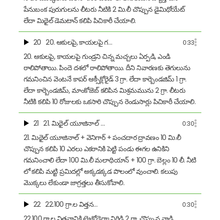
పేనుబంక పురుగులను లీటరు నీటికి 2 మి.లీ చొప్పున డైమిథోయేట్
లేదా మిథైల్ డెమటాన్ కలిపి పిచికారీ చేయాలి.
20
20. ఆకులపై, కాయలపై గ…
0:33
20. ఆకులపై, కాయలపై గుండ్రని చిన్న మచ్చలు ఏర్పడి, ఎండి
రాలిపోతాయి. పిందె దశలో రాలిపోతాయి. దీని నివారణకు తెగులును
గమనించిన వెంటనే కాపర్ ఆక్సీక్లోరైడ్ 3 గ్రా. లేదా కార్బెండజిమ్ 1 గ్రా.
లేదా కార్బెండజిమ్, మాంకోజెబ్ కలిపిన మిశ్రమమును 2 గ్రా. లీటరు
నీటికి కలిపి 10 రోజులకు ఒకసారి చొప్పున రెండుసార్లు పిచికారీ చేయాలి.
21
21. మిథైల్ యూజినాల్ …
0:30
21. మిథైల్ యూజినాల్ + వెనిగార్ + పంచదార ద్రావణం 10 మి.లీ
చొప్పున కలిపి 10 ఎరలు ఎకరానికి పెట్టి పండు ఈగల ఉనికిని
గమనించాలి లేదా 100 మి.లీ మలాథియాన్ + 100 గ్రా. బెల్లం 10 లీ. నీటి
లో కలిపి మట్టి ప్రమిదల్లో అక్కడక్కడ పొలంలో వుంచాలి. కలుపు
మొక్కలు లేకుండా జాగ్రత్తలు తీసుకోవాలి.
22
22.100 గ్రా.ల విత్తన…
0:30
22.100 గ్రా.ల విత్తనానికి ట్రైకోడెర్మా విరిడి 2 గ్రా. చొప్పున వాడి