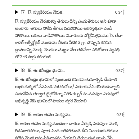
17
17. ప్యుజేరియం వేరుక…
0:34
17. ప్యుజేరియం వేరుకుళ్ళు తెగులు:దీన్ని ఎండుతెగులు అని కూడా
అంటారు. తెగులు సోకిన తీగలు వడలిపోయి ఆకస్మాత్తుగా ఎండి
పోతాయి. ఆకులు వాడిపోతాయి. నివారణకు బోర్డోమిశ్రమము 1% లేదా
కాపర్ ఆక్సీక్లోరైడ్ మందును లీటరు నీటికి 3 గ్రా. చొప్పున కలిపిన
ద్రావణాన్ని మొక్క మొదలు చుట్టూ నేల తడిచేలా పదిరోజుల వ్యవధి
లో 2-3 సార్లు పోయాలి.
18
18. ఈ శిలీంధ్రం భూమి…
0:37
18. ఈ శిలీంధ్రం భూమిలో వుంటుంది కనుక పంటమార్పిడి చేయాలి.
ఆఖరి దుక్కిలో వేపపిండి 250 కిలోలు/ ఎకరాకు వేసి కలియదున్నాలి.
పంటవేసిన తర్వాత ట్రైకోడెర్మా విరిడి కల్చర్ ను పశువుల ఎరువులో
అభివృద్ధి చేసి భూమిలో పాదుల దగ్గర వేయాలి.
19
19. ఆకుల ఈనెల మధ్య మ…
0:31
19. ఆకుల ఈనెల మధ్య మందంగా చారలు ఏర్పడి, పెళుపుగా మారి,
గిడసబారిపోయి, పూత, పిందె ఆగిపోతుంది. దీని నివారణకు తెగులు
సోకిన మొక్కలను పీకి నాశనం చేయాలి. తెగులుఉన వ్యాప్తి చేసే