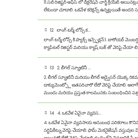
11.సబ్ రిజిష్టర్ ఆఫీస్ లో డిక్లరేషన్ చార్జ్ క్రియేట్ అయి
లేకుండా చూడాలి. ఒకవేళ కరెక్షన్స్ ఉన్నట్లయితే అందర
12
లాంగ్ టర్మ్ లోన్స్ క…
లాంగ్ టర్మ్ లోన్స్ కి ప్యాక్స్ ఇన్స్పెక్షన్:1. బారోయర్ 
క్యాపిటల్ రిజిస్టర్ మరియు క్యాష్ బుక్ తో వెరిఫై చేయా లి.
13
2. లీగల్ స్క్రూటినీ …
2. లీగల్ స్క్రూటినీ మరియు లీగల్ అడ్వైసర్ యొక్క రికమం
డాక్యుమెంట్స్లో జతపరిచారో లేదో వెరిఫై చేయాలి. అలాగ
ముందు మరియు ప్రస్తుత కాలమునకు సంబంధించిన పత్రా
14
4. ఒకవేళ ఏవైనా వ్యవస…
4. ఒకవేళ ఏవైనా వ్యవసాయ అనుబంధ పరికరాలు కొనినట్లై
సర్టిఫికేట్ను వెరిఫై చేయాలి. ఫామ్ మెకనైజేషన్ వస్తువ
అయినదో లేదో వెరిఫై చేయాలి. కంటెంట్‌ని వినడానికి ప్లే బ