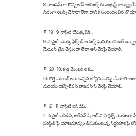
8. రాండమ్ గా కొన్ని లోన్ అకౌంట్స్ కు ఇంట్రస్ట్ కాల్క్
విధంగా రిటర్న్ చేసారా లేదా దానికి సంబంధించిన నో డ్యూ 
19
9. సొసైటీ యొక్క ఫిక్…
9. సొసైటీ యొక్క ఫిక్స్ డ్ అసెట్స్ మరియు కౌంటర్ ఇన్ఫ్ర
మెయిన్ టైన్ చేస్తుందా లేదా అని వెరిఫై చేయాలి.
20
10. కొత్త మెంబర్ లకు…
10. కొత్త మెంబర్ లకు ఇచ్చిన లోన్లను వెరిఫై చేయాలి. అల
మరియు రికన్సిలేషన్ పొజిషన్ ని వెరిఫై చేయాలి.
21
11. సొసైటీ ఐసిడిపి, …
11. సొసైటీ ఐసిడిపి, ఆర్ఎస్ పి, ఆర్ వి వి క్లబ్స్ మొ
పరిస్థితి పై యాజమాన్యం తీసుకుంటున్న నిర్ణయాలపై లోనింగ్ 