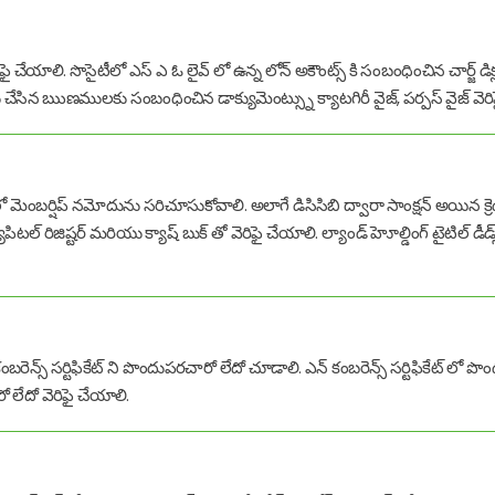
ిఫై చేయాలి. సొసైటీలో ఎస్ ఎ ఓ లైవ్ లో ఉన్న లోన్ అకౌంట్స్ కి సంబంధించిన చార్జ్ డిక్లరే
సిన ఋణములకు సంబంధించిన డాక్యుమెంట్స్ను క్యాటగిరీ వైజ్, పర్పస్ వైజ్ వెరి
 రిజిష్టర్ లో మెంబర్షిప్ నమోదును సరిచూసుకోవాలి. అలాగే డిసిసిబి ద్వారా సాంక్షన్ అయిన 
క్యాపిటల్ రిజిష్టర్ మరియు క్యాష్ బుక్ తో వెరిఫై చేయాలి. ల్యాండ్ హెూల్డింగ్ టైటిల్
్స్ సర్టిఫికేట్ ని పొందుపరచారో లేదో చూడాలి. ఎన్ కంబరెన్స్ సర్టిఫికేట్ లో పొం
 లేదో వెరిఫై చేయాలి.