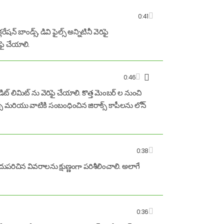
0:41
షన్ బాండ్స్, డివి ఫైల్స్ అన్నిటినీ వెరిఫై
ఫై చేయాలి.
0:46
క్రెడిట్ లిమిట్ ను వెరిఫై చేయాలి. కొత్త మెంబర్ ల నుంచి
 డీడ్స్ మరియు వాటికి సంబంధించిన జిరాక్స్ కాపీలను లోన్
0:38
దుపరిచిన వివరాలను క్షుణ్ణంగా పరిశీలించాలి. అలాగే
0:36