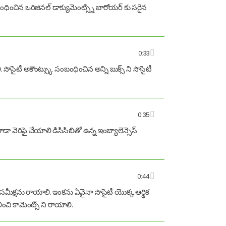
సంబంధించిన ఒరిజినల్ డాక్యుమెంట్స్ని బారోయర్ కు సరైన
0:33
. సొసైటీ అకౌంట్స్కు సంబంధించిన అన్ని బుక్స్ ని సొసైటీ
0:35
ూడా వెరిఫై చేయాలి డిసిసిబితో ఉన్న ఇంబ్యాలెన్సెస్
0:44
ి సమీక్షను రాయాలి. ఇంకను ఏవైనా సొసైటీ యొక్క ఆర్థిక
ీలించి కామెంట్స్ ని రాయాలి.