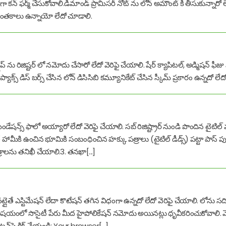
నట్లుగా కన్ ఫర్మ్ చేసుకోవాలి.డిమాండ్ ప్రామిసరీ నోట్ ను లోన్ అమౌంట్ కి తీసుకున్నారో ల
ి సంతకాలు ఉన్నాయో లేదో చూడాలి.
మెంబర్షిప్ ను రిజిష్టర్ లో నమోదు చేసారో లేదో వెరిఫై చేయాలి. షేర్ క్యాపిటల్, అడ్మి
ప్యాక్స్ డిస్ బర్స్ చేసిన లోన్ డిసిసిబి కమ్యూనికేట్ చేసిన స్కీమ్ ప్రకారం ఉన్నదో లేద
డేషన్స్ ఫాలో అయ్యారో లేదో వెరిఫై చేయాలి. సబ్ రిజిష్ట్రార్ నుండి పొందిన టైటిల్ 
ే హామీకి ఉంచిన భూమికి సంబంధించిన హక్కు పత్రాలు (టైటిల్ డీడ్స్) పట్టా పాస్
లను తనిఖీ చేయాలి.3. తనఖా[...]
తే ఎస్టిమేషన్ లేదా కొటేషన్ తగిన విధంగా ఉన్నదో లేదో వెరిఫై చేయాలి. లోను స
ుల విషయంలో సొసైటీ పేరు మీద హైపోలికేషన్ నమోదు అయినట్లు ధృవీకరించుకోవాలి. మొత
టన్‌పై క్లిక్ చేయండి: Your browser[...]