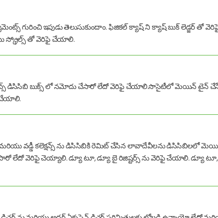
ెంట్స్ గురించి ఇపుడు తెలుసుకుందాం. ఫిజికల్ క్యాష్ ని క్యాష్ బుక్ లెడ్జర్ తో వెరిఫై
స్క్రోల్స్ తో వెరిఫై చేయాలి.
్స్ డిసిసిబి బుక్స్ లో నమోదు చేసారో లేదో వెరిఫై చేయాలి.సొసైటీలో మెయిన్ టైన్ చేస
చేయాలి.
మరియు వడ్డీ కలెక్షన్స్ ను డిసిసిబికి రెమిట్ చేసిన లావాదేవీలను డిసిసిబిలలో మెయిన్ 
సారో లేదో వెరిఫై చెయ్యాలి. డ్యూ టూ, డ్యూ బై రిజిష్టర్స్ ను వెరిఫై చేయాలి. డ్యూ ట
ెన్ డిచర్ ను మరియు అదర్ ఏక్సపెన్ డిచర్ పరిమితులకు లోబడి ఉన్నాయో లేదో మరియు స