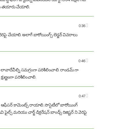
్ ను తయారు చేయాలి.
0:36
వెరిఫై చేయాలి. అలాగే బారోయింగ్స్ లెడ్జర్ వివరాలు
0:46
 లావాదేవీల్ని సమగ్రంగా పరిశీలించాలి. రాండమ్ గా
క్షుణ్ణంగా పరిశీలించాలి.
0:47
ింగ్ ఆఫీసర్ కామెంట్స్ రాయాలి. సొసైటీలో బారోయింగ్
ైల్స్ మరియు చార్జ్ డిక్లరేషన్ బాండ్స్ రిజిష్టర్ ని వెరిఫై