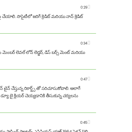
0:29
 చేయాలి. సొసైటీలో జరిగే క్రెడిట్ మరియు నాన్ క్రెడిట్
0:34
ే మెంబర్ లెవల్ లోన్ లెడ్జర్, డిస్ బర్స్ మెంట్ మరియు
0:47
టైన్ చేస్తున్న రికార్డ్స్ తో సరిచూసుకోవాలి. అలాగే
ూ, డ్యూ బై క్లియర్ చెయ్యడానికి తీసుకున్న చర్యలను
0:45
్టాఫింగ్ ప్యాటర్న్ ఎపిసియస్ యాక్ట్ 1964 సెక్షన్ 11బి