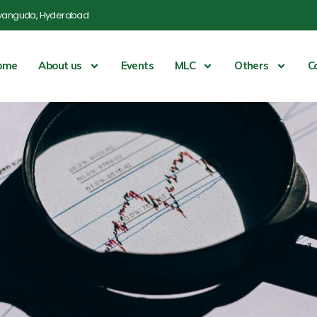
yanguda, Hyderabad
ome
About us
Events
MLC
Others
C