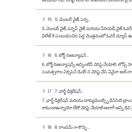
15
5. మెంబర్ వైజ్, పర్ప…
5. మెంబర్ వైజ్, పర్పస్ వైజ్ మరియు పీరియడ్ వైజ్ ఓవర్ 
విలేజ్ కి సంబంధించిన పెద్ద మొత్తములో ఓవర్ డ్యూస్ ఉన్
16
6. బోర్డ్ రిజల్యూషన్…
6. బోర్డ్ రిజల్యూషన్స్ అన్నింటినీ వెరిఫై చేయాలి. లోన
సంవత్సరాల ఏక్సపెన్ డిచర్ ని వెరిఫై చేసి ఏవైనా అబ్ నా
17
7. ఛార్జ్ డిక్లరేషన్…
7. ఛార్జ్ డిక్లరేషన్ మరియు డాక్యుమెంట్స్ని డిసిసిబి బ్రా
కాకుండాఉన్నాయో లేదో వెరిఫై చేయాలి.అలాగే అన్ని డివి ఫైల
18
8. రాండమ్ గా కొన్ని …