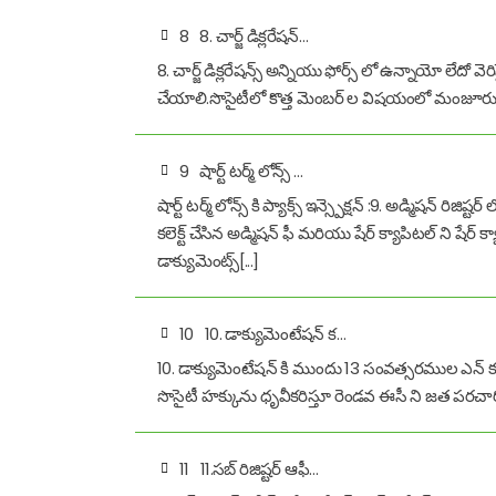
8
8. చార్జ్ డిక్లరేషన్…
8. చార్జ్ డిక్లరేషన్స్ అన్నియు ఫోర్స్ లో ఉన్నాయో లేదో వెర
చేయాలి.సొసైటీలో కొత్త మెంబర్ ల విషయంలో మంజూరు చే
9
షార్ట్ టర్మ్ లోన్స్ …
షార్ట్ టర్మ్ లోన్స్ కి ప్యాక్స్ ఇన్స్పెక్షన్ :9. అడ్మిషన్
కలెక్ట్ చేసిన అడ్మిషన్ ఫీ మరియు షేర్ క్యాపిటల్ ని షేర్ 
డాక్యుమెంట్స్[...]
10
10. డాక్యుమెంటేషన్ క…
10. డాక్యుమెంటేషన్ కి ముందు 13 సంవత్సరముల ఎన్ కంబరెన
సొసైటీ హక్కును ధృవీకరిస్తూ రెండవ ఈసీ ని జత పరచారో
11
11.సబ్ రిజిష్టర్ ఆఫీ…