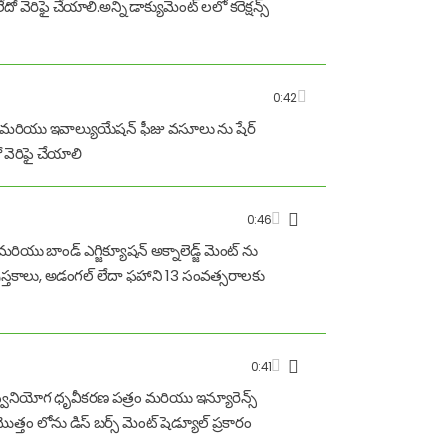
ేదో వెరిఫై చేయాలి.అన్ని డాక్యుమెంట్ లలో కరెక్షన్స్
0:42
షన్ ఫీజు మరియు ఇవాల్యుయేషన్ ఫీజు వసూలు ను షేర్
ో వెరిఫై చేయాలి
0:46
మరియు బాండ్ ఎగ్జిక్యూషన్ అక్నాలెడ్జ్ మెంట్ ను
 పుస్తకాలు, అడంగల్ లేదా ఫహాని 13 సంవత్సరాలకు
0:41
ద్వినియోగ ధృవీకరణ పత్రం మరియు ఇన్యూరెన్స్
్తం లోను డిస్ బర్స్ మెంట్ షెడ్యూల్ ప్రకారం