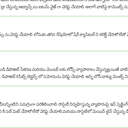
 డ్రా చేస్తున్న అడ్వాన్స్ లు ఐటమ్ వైజ్ గా వెరిఫై చేయాలి. అలాగే వాటిపై కామెంట్స
్స్ ను వెరిఫై చేయాలి. లోనుకు తగిన రేషియోలో షేర్ క్యాపిటల్ ని కలెక్ట్ చేసారో లేదో 
ండి డిపాజిట్ సేకరణ మరియు మెంబర్ లకు లోన్స్ వ్యాపారాలు చేస్తున్నట్లయితే వాటి
. డిపాజిట్ రిసీట్స్ లెడ్జర్స్ లో నమోదును వెరిఫై చేయాలి. అన్ని లోన్ డాక్యు మెంట్స్ ని 
ీలన్నింటిని సమగ్రంగా పరిశీలించాలి. సొసైటీ నిర్వహిస్తున్న వ్యాపారంపై ఇన్ స్పెక్ట
ిబి కి సబ్ మిట్ చేసారో లేదో వెరిఫై చేయాలి.మరియు సొసైటీలో మెయిన్ టైన్ చేస్తున్న డివి ఫ