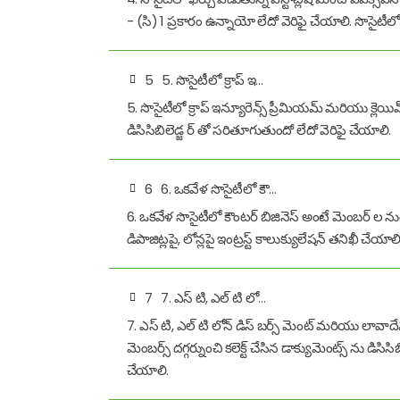
- (సి) 1 ప్రకారం ఉన్నాయో లేదో వెరిఫై చేయాలి. సొసైటీలో
5
5. సొసైటీలో క్రాప్ ఇ…
5. సొసైటీలో క్రాప్ ఇన్యూరెన్స్ ప్రీమియమ్ మరియు క్లెయిమ
డిసిసిబిలెడ్జ ర్ తో సరితూగుతుందో లేదో వెరిఫై చేయాలి.
6
6. ఒకవేళ సొసైటీలో కౌ…
6. ఒకవేళ సొసైటీలో కౌంటర్ బిజినెస్ అంటే మెంబర్ ల ను
డిపాజిట్లపై, లోన్లపై ఇంట్రస్ట్ కాలుక్యులేషన్ తనిఖీ చేయాలి
7
7. ఎస్ టి, ఎల్ టి లో…
7. ఎస్ టి, ఎల్ టి లోన్ డిస్ బర్స్ మెంట్ మరియు లావాదేవ
మెంబర్స్ దగ్గర్నుంచి కలెక్ట్ చేసిన డాక్యుమెంట్స్ ను డిసిస
చేయాలి.