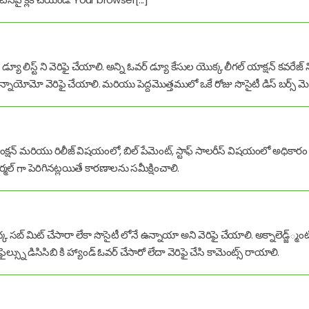
డ్యూ లిస్ట్ ని వెరిఫై చేయాలి. అన్ని ఓవర్ డ్యూ కేసుల యొక్క లీగల్ యాక్షన్ కవరేజ
నాయోమో వెరిఫై చేయాలి. మరియు పెద్దమొత్తములో ఒకే రోజు సొసైటీ డిస్ బర్స్ మెంట్ 
్స్ సాంక్షన్ మరియు రిలీజ్ విషయంలో, బిల్ పేమెంట్, స్టాఫ్ సాలరీస్ విషయంలో అధిక
ర్మల్ గా పెరిగినట్లయితే కారణాలను సమీక్షించాలి.
ంచ్క సబ్ మిట్ చేసారా లేకా సొసైటీ లోనే ఉన్నాయా అని వెరిఫై చేయాలి. అక్నాలెడ్జ్్మంట్స
్స్ను డిసిసిబి కి హ్యాండ్ ఓవర్ చేసారో లేదా వెరిఫై చేసి కామెంట్స్ రాయాలి.