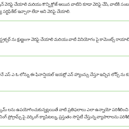
యులేషన్ వెరిఫై చేయాలి మరియు కొన్ని క్లోజ్ అయిన వాటిని కూడా వెరిఫై చేసి, వాటికి 
సర్టిఫికేట్ ఇచ్చారా లేదా అని వెరిఫై చేయాలి.
ాస్ట్రక్చర్ ను క్షుణ్ణంగా వెరిఫై చేయాలి మరియు వాటి వినియోగం పై కామెంట్స్ రాయాలి
ానే ఎస్ ఎ ఓ లోన్ను ఈ ఫినాన్షియల్ ఇయర్లో ఎన్ హ్యాంన్సు చేస్తూ ఇచ్చిన లోన్స్ ను క
దలగు స్కీమ్ లను ఉపయోగించుకున్నట్లయితే వాటి ప్రతిఫలాలు ఎలా ఉన్నాయో పరిశీలించ
ప్రోగ్రామ్స్ పై వర్కింగ్ క్యాపిటల్ను, ప్రస్తుతం సొసైటీ చేస్తున్న వ్యాపారాలను పరిశ