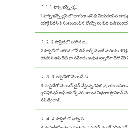
1
1. పాక్స్ ఇన్స్పెక్ష…
1. పాక్స్ ఇన్స్పెక్షన్ లో భాగంగా తనిఖీ చేయవలసిన డాక్యుమ
యాక్టివిటీస్ కి సంబంధించిన వోచర్స్ ను బిల్ బుక్ మరియు 
2
2. సొసైటీలో జరిగిన ల…
2. సొసైటీలో జరిగిన లోన్ డిస్ బర్స్ మెంట్ మరియు కలెక్షన
రికవరీస్ అప్ డేట్ గా నమోదు అవుతున్నాయో లేదో చెక్ 
3
3. సొసైటీలో మెయిన్ ట…
3. సొసైటీలో మెయిన్ టైన్ చేస్తున్న డిసిబి ప్రకారం అసలు 
క్లాసిఫికేషన్ ఆఫ్ అసెట్స్ సరి అయిన విధంగా ప్రొవిజన్ చే
సమీక్షించాలి.
4
4. సొసైటీలో ఖర్చు పె…
4. సొసైటీలో ఖర్చు పెడుతున్న ఎస్టాబ్లిష్ మెంట్ ఎఏక్సప