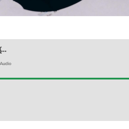
్ష…
 Audio