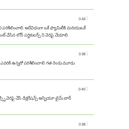
0:43
్ ని పరిశీలించాలి. అదేవిధంగా ఒకే ఫ్యామిలీకి మరియుఒకే
చేసిన లోన్ పర్టికులర్స్ ని వెరిఫై చేయాలి.
0:38
ారం ఎవరికి ఉన్నదో పరిశీలించాలి. గత రెండు మూడు
0:40
్ని వెరిఫై చేసి డిక్లరేషన్స్ అన్నియూ టైమ్ బార్
0:38